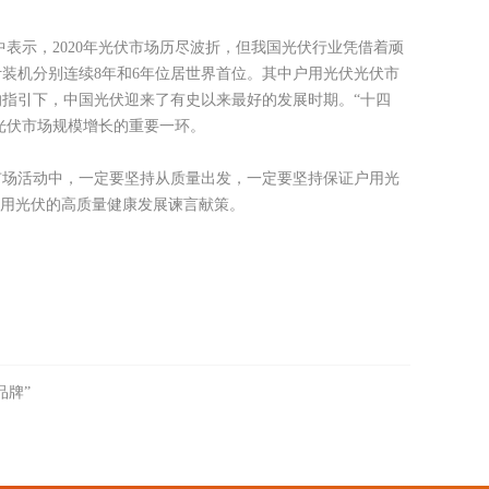
中表示，2020年光伏市场历尽波折，但我国光伏行业凭借着顽
装机分别连续8年和6年位居世界首位。其中户用光伏光伏市
目标的指引下，中国光伏迎来了有史以来最好的发展时期。“十四
光伏市场规模增长的重要一环。
市场活动中，一定要坚持从质量出发，一定要坚持保证户用光
户用光伏的高质量健康发展谏言献策。
品牌”