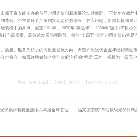
应邀出席正泰安能主办的首届户用光伏创新发展论坛并致辞。 王勃华在致辞
制造端四个主要环节产量均实现两位数增长，在应用端，新增装机和累计
机中的亮点。展望2021年， 2030年“碳达峰”、2060年“碳中和”
将转向高质量、高效益发展的新阶段。相信“十四五”期间户用光伏仍将是
牌、质量、服务为核心的高质量发展方向，希望户用光伏企业和经销商在
会也将会一如既往地做好企业与政府沟通的“桥梁”工作，积极为十四五
类别：新闻 点击量：【2386】 发布于：【2021/4/13 15:04:55】
光伏累计装机量连续六年居全球首位
︱
福莱德荣获“单项顶级光伏材料