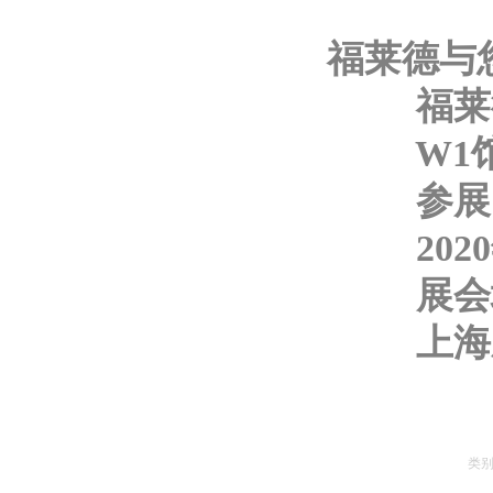
福
莱
德
与
福
莱
W
1
参
展
2
020
展
会
上
海
类别